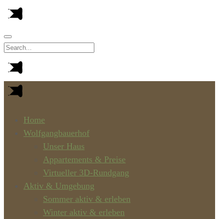
Home
Wolfgangbauerhof
Unser Haus
Appartements & Preise
Virtueller 3D-Rundgang
Aktiv & Umgebung
Sommer aktiv & erleben
Winter aktiv & erleben