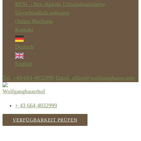
RESI – Ihre digitale Urlaubsbegleiterin
Unverbindlich anfragen
Online Buchung
Kontakt
Deutsch
English
Tel. +43-664-4032999
Email. office@wolfgangbauer.info
+ 43 664 4032999
VERFÜGBARKEIT PRÜFEN