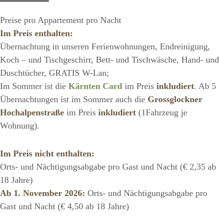
* möblierte Terrasse
Preise pro Appartement pro Nacht
* W- Lan frei verfügbar!
Im Preis enthalten:
Übernachtung in unseren Ferienwohnungen, Endreinigung,
Koch – und Tischgeschirr, Bett- und Tischwäsche, Hand- und
Duschtücher, GRATIS W-Lan;
Im Sommer ist die
Kärnten Card
im Preis
inkludiert
. Ab 5
Übernachtungen ist im Sommer auch die
Grossglockner
Hochalpenstraße
im Preis
inkludiert
(1Fahrzeug je
Wohnung).
Im Preis nicht enthalten:
Orts- und Nächtigungsabgabe pro Gast und Nacht (€ 2,35 ab
18 Jahre)
Ab 1. November 2026:
Orts- und Nächtigungsabgabe pro
Gast und Nacht (€ 4,50 ab 18 Jahre)