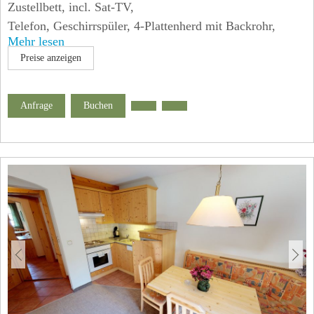
Zustellbett, incl. Sat-TV,
Telefon, Geschirrspüler, 4-Plattenherd mit Backrohr,
Mehr lesen
Kaffeemaschine
Preise anzeigen
* Bad/WC
* Balkon, Dachflächenfenster mit Blick zum
Sternenhimmel
Anfrage
Buchen
* W- Lan frei verfügbar!