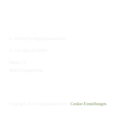
Urlaub am Bauernhof
Kontakt
E. office@wolfgangbauer.info
T. +43 664 4032999
Winkl 13
9844 Heiligenblut
Copyright 2023 Wolfgangbauerhof |
Cookie-Einstellungen
Datenschutz
Impressum
AGBs