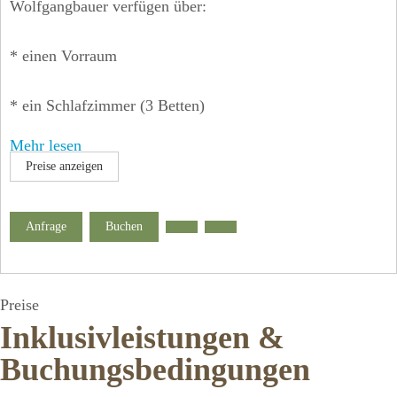
Wolfgangbauer verfügen über:
* einen Vorraum
* ein Schlafzimmer (3 Betten)
Mehr lesen
* eine gemütliche Wohnküche mit Doppelausziehcouch,
Preise anzeigen
komplett
Anfrage
Buchen
eingerichtet incl. Sat-TV, Telefon, Geschirrspüler, 4-
Plattenherd
mit Backrohr, Kaffeemaschine, Mikrowelle
Preise
Inklusivleistungen &
* ein Badezimmer und ein getrenntes WC
Buchungsbedingungen