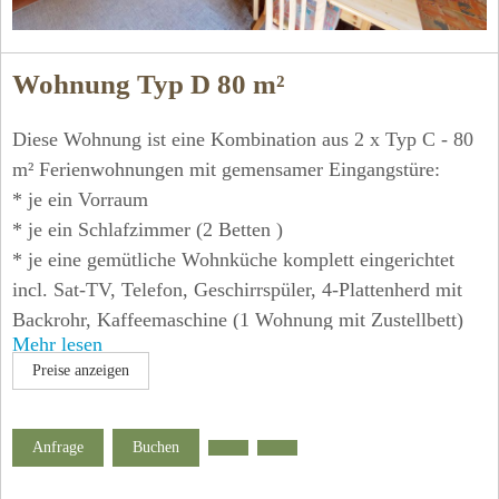
Wohnung Typ D 80 m²
Diese Wohnung ist eine Kombination aus 2 x Typ C - 80
m² Ferienwohnungen mit gemensamer Eingangstüre:
* je ein Vorraum
* je ein Schlafzimmer (2 Betten )
* je eine gemütliche Wohnküche komplett eingerichtet
incl. Sat-TV, Telefon, Geschirrspüler, 4-Plattenherd mit
Backrohr, Kaffeemaschine (1 Wohnung mit Zustellbett)
Mehr lesen
* je ein Bad/WC
Preise anzeigen
* je ein Balkon, Dachflächenfenster mit Blick zum
Sternenhimmel
* W- Lan frei verfügbar!
Anfrage
Buchen