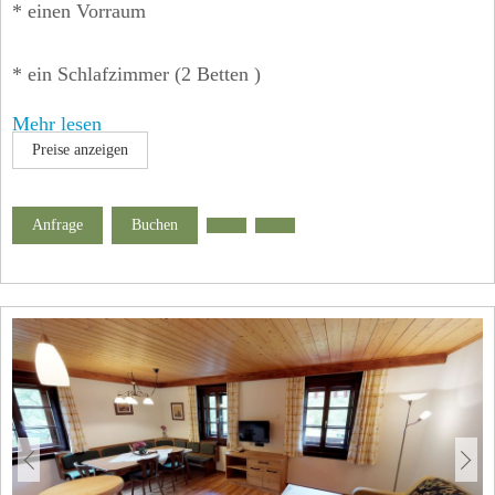
* einen Vorraum
* ein Schlafzimmer (2 Betten )
Mehr lesen
* eine gemütliche Wohnküche komplett eingerichtet incl.
Preise anzeigen
Sat-TV,
Anfrage
Buchen
Telefon, Geschirrspüler, 4-Plattenherd mit Backrohr,
Kaffeemaschine
* Bad/WC
* Balkon, Dachflächenfenster mit Blick zum
Sternenhimmel
* W- Lan frei verfügbar!