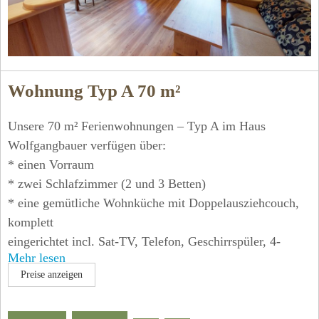
Wohnung Typ A 70 m²
Unsere 70 m² Ferienwohnungen – Typ A im Haus
Wolfgangbauer verfügen über:
* einen Vorraum
* zwei Schlafzimmer (2 und 3 Betten)
* eine gemütliche Wohnküche mit Doppelausziehcouch,
komplett
eingerichtet incl. Sat-TV, Telefon, Geschirrspüler, 4-
Mehr lesen
Plattenherd
Preise anzeigen
mit Backrohr, Kaffeemaschine, Mikrowelle
* ein Badezimmer und ein getrenntes WC
* möblierte Terrasse oder Balkone