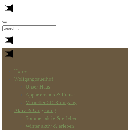
Home
Wolfgangbauerhof
Unser Haus
Appartements & Preise
Virtueller 3D-Rundgang
Aktiv & Umgebung
Sommer aktiv & erleben
Winter aktiv & erleben