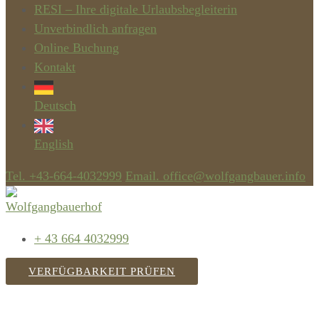
RESI – Ihre digitale Urlaubsbegleiterin
Unverbindlich anfragen
Online Buchung
Kontakt
Deutsch
English
Tel. +43-664-4032999
Email. office@wolfgangbauer.info
+ 43 664 4032999
VERFÜGBARKEIT PRÜFEN