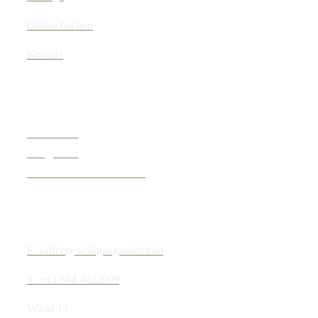
Online buchen
Kontakt
Links
Webcams
Skigebiet
Urlaub am Bauernhof
Kontakt
E. office@wolfgangbauer.info
T. +43 664 4032999
Winkl 13