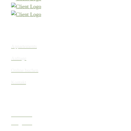
Menu
Appartements
Anfrage
Online buchen
Kontakt
Links
Webcams
Skigebiet
Urlaub am Bauernhof