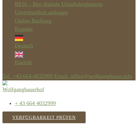
RESI – Ihre digitale Urlaubsbegleiterin
Unverbindlich anfragen
Online Buchung
Kontakt
Deutsch
English
Tel. +43-664-4032999
Email. office@wolfgangbauer.info
+ 43 664 4032999
VERFÜGBARKEIT PRÜFEN