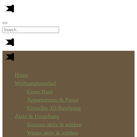
Home
Wolfgangbauerhof
Unser Haus
Appartements & Preise
Virtueller 3D-Rundgang
Aktiv & Umgebung
Sommer aktiv & erleben
Winter aktiv & erleben