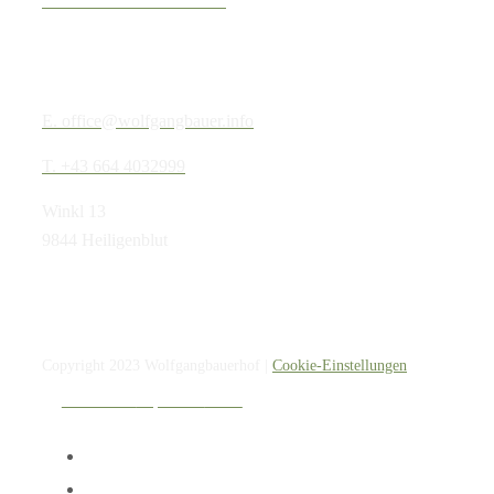
Kontakt
E. office@wolfgangbauer.info
T. +43 664 4032999
Winkl 13
9844 Heiligenblut
Copyright 2023 Wolfgangbauerhof |
Cookie-Einstellungen
Datenschutz
Impressum
AGBs